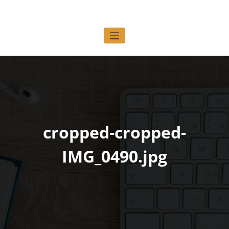
Zum
Inhalt
Honigheld
Allerlei rund um meine kleine Hobby-Imkerei
springen
cropped-cropped-
IMG_0490.jpg